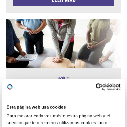
Salud
En familia salvando vidas: Deporte y
salud
Esta página web usa cookies
octubre 1, 2022
Para mejorar cada vez más nuestra página web y el
servicio que te ofrecemos utilizamos cookies tanto
Niños-adolescentes: Que los niños, niñas y