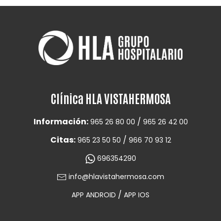
Clínica HLA VISTAHERMOSA
Información:
/
965 26 80 00
965 26 42 00
Citas:
/
965 23 50 50
966 70 93 12
696354290
info@hlavistahermosa.com
/
APP ANDROID
APP IOS