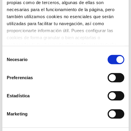
propias como de terceros, algunas de ellas son
adolescentes deben realizar al menos 60 minutos
necesarias para el funcionamiento de la página, pero
(y hasta varias horas) de actividad física de
intensidad moderada a vigorosa todos o la
también utilizamos cookies no esenciales que serán
mayoría de los días de la semana. Al menos dos
utilizadas para facilitar tu navegación, así como
días a la semana, esta actividad debe incluir
proporcionarte información útil. Puees configurar las
ejercicios para mejorar la salud ósea, la […]
cookies de forma granular o bien aceptarlas o
rechazarlas todas haciendo click en "Aceptar todas" o
LEER MÁS
"Rechazar todas". También puedes consultar nuetras
Selección
política de cookies
y
protección de datos
.
Necesario
de
consentimiento
Preferencias
<
1
2
3
4
5
...
10
20
...
>
Estadística
Buscar:
Marketing