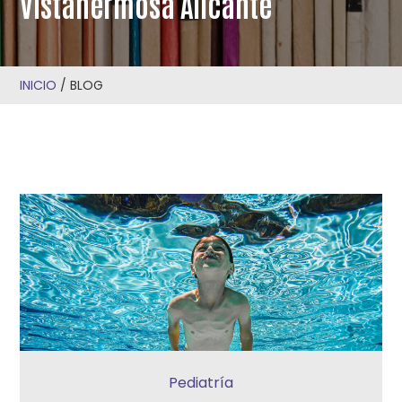
Vistahermosa Alicante
INICIO
/
BLOG
Pediatría