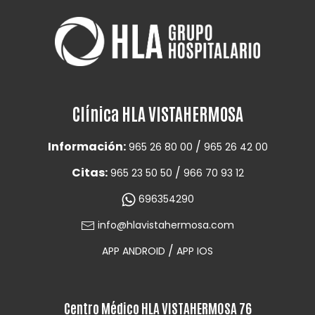
Clínica HLA VISTAHERMOSA
Información:
/
965 26 80 00
965 26 42 00
Citas:
/
965 23 50 50
966 70 93 12
696354290
info@hlavistahermosa.com
/
APP ANDROID
APP IOS
Centro Médico HLA VISTAHERMOSA 76