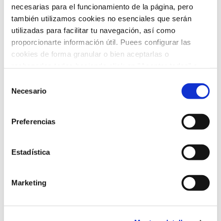
necesarias para el funcionamiento de la página, pero
Urgencias
(2)
también utilizamos cookies no esenciales que serán
utilizadas para facilitar tu navegación, así como
Video-consejos nutricionales
(15)
proporcionarte información útil. Puees configurar las
cookies de forma granular o bien aceptarlas o
Vídeos
(21)
rechazarlas todas haciendo click en "Aceptar todas" o
"Rechazar todas". También puedes consultar nuetras
Selección
política de cookies
y
protección de datos
.
Necesario
de
ARCHIVO
consentimiento
Preferencias
febrero 2026
(5)
Estadística
enero 2026
(5)
diciembre 2025
(5)
Marketing
noviembre 2025
(4)
octubre 2025
(8)