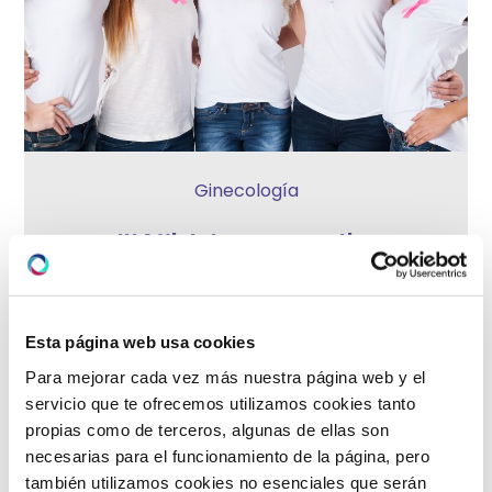
Ginecología
HLA Vistahermosa realiza
mamografías gratuitas el próximo 19
de Octubre en un año en el que los
programas de cribado se han visto
afectados por la pandemia
Esta página web usa cookies
Para mejorar cada vez más nuestra página web y el
octubre 1, 2021
servicio que te ofrecemos utilizamos cookies tanto
propias como de terceros, algunas de ellas son
HLA Vistahermosa pone en marcha una campaña
necesarias para el funcionamiento de la página, pero
de prevención con la realización de mamografías
también utilizamos cookies no esenciales que serán