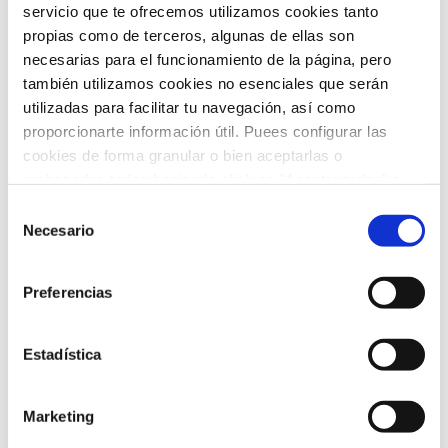
servicio que te ofrecemos utilizamos cookies tanto
propias como de terceros, algunas de ellas son
Tratamientos
(11)
necesarias para el funcionamiento de la página, pero
Uncategorized
(2)
también utilizamos cookies no esenciales que serán
utilizadas para facilitar tu navegación, así como
Urgencias
(2)
proporcionarte información útil. Puees configurar las
cookies de forma granular o bien aceptarlas o
Video-consejos nutricionales
(15)
rechazarlas todas haciendo click en "Aceptar todas" o
"Rechazar todas". También puedes consultar nuetras
Vídeos
(21)
Selección
política de cookies
y
protección de datos
.
Necesario
de
consentimiento
ARCHIVO
Preferencias
Estadística
febrero 2026
(5)
enero 2026
(5)
Marketing