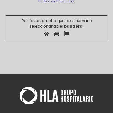
Política de Privacidad
.
Por favor, prueba que eres humano
seleccionando el
bandera
.
Por
favor,
deja
este
campo
vacío.