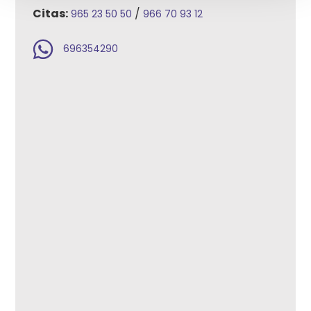
Citas:
/
965 23 50 50
966 70 93 12
696354290