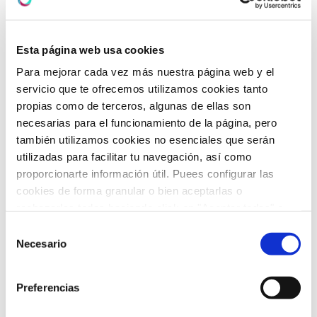
Centro Médico HLA
VISTAHERMOSA 76
Esta página web usa cookies
Para mejorar cada vez más nuestra página web y el
servicio que te ofrecemos utilizamos cookies tanto
Información:
965 23 31 30
propias como de terceros, algunas de ellas son
necesarias para el funcionamiento de la página, pero
Citas:
/
965 23 50 50
966 70 93 12
también utilizamos cookies no esenciales que serán
utilizadas para facilitar tu navegación, así como
696354290
proporcionarte información útil. Puees configurar las
cookies de forma granular o bien aceptarlas o
rechazarlas todas haciendo click en "Aceptar todas" o
"Rechazar todas". También puedes consultar nuetras
Selección
política de cookies
y
protección de datos
.
Necesario
de
consentimiento
Preferencias