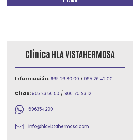
deja
este
campo
vacío.
Clínica HLA VISTAHERMOSA
Información:
/
965 26 80 00
965 26 42 00
Citas:
/
965 23 50 50
966 70 93 12
696354290
info@hlavistahermosa.com