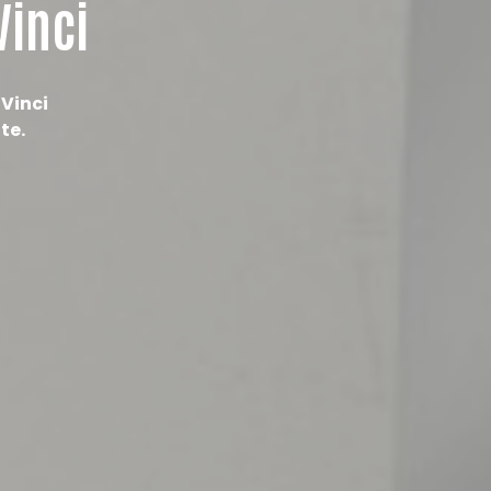
Vinci
 Vinci
te.