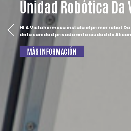
Unidad Robótica Da 
HLA Vistahermosa instala el primer robot Da
de la sanidad privada en la ciudad de Alican
MÁS INFORMACIÓN