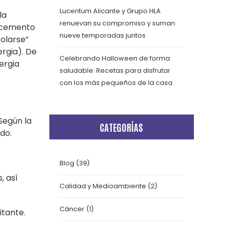
Lucentum Alicante y Grupo HLA
la
renuevan su compromiso y suman
n cemento
nueve temporadas juntos
colarse”
rgia). De
Celebrando Halloween de forma
ergia
saludable: Recetas para disfrutar
con los más pequeños de la casa
Según la
CATEGORÍAS
do.
Blog
(39)
, así
Calidad y Medioambiente
(2)
Cáncer
(1)
itante.