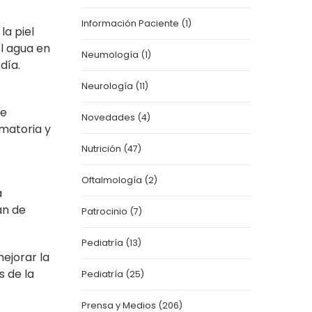
Información Paciente
(1)
la piel
el agua en
Neumología
(1)
día.
Neurología
(11)
de
Novedades
(4)
amatoria y
Nutrición
(47)
Oftalmología
(2)
a
an de
Patrocinio
(7)
Pediatría
(13)
mejorar la
s de la
Pediatría
(25)
Prensa y Medios
(206)