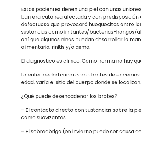
Estos pacientes tienen una piel con unas unione
barrera cutánea afectada y con predisposición a
defectuoso que provocará huequecitos entre los l
sustancias como irritantes/bacterias-hongos/a
ahí que algunos niños puedan desarrollar la ma
alimentaria, rinitis y/o asma.
El diagnóstico es clínico. Como norma no hay que
La enfermedad cursa como brotes de eccemas. Zo
edad, varía el sitio del cuerpo donde se localiz
¿Qué puede desencadenar los brotes?
– El contacto directo con sustancias sobre la piel,
como suavizantes.
– El sobreabrigo (en invierno puede ser causa de b