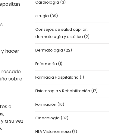
Cardiología
(3)
depositan
cirugia
(39)
s.
Consejos de salud capilar,
dermatología y estética
(2)
Dermatología
(22)
l y hacer
Enfermería
(1)
or rascado
Farmacia Hospitalaria
(1)
niño sobre
Fisioterapia y Rehabilitación
(17)
Formación
(10)
tes o
s,
Ginecología
(37)
 y a su vez
,
HLA Vistahermosa
(7)