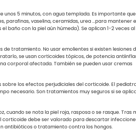
de unos 5 minutos, con agua templada. Es importante que 
es, parafinas, vaselina, ceramidas, urea …para mantener 
 el baño con la piel aún húmeda). Se aplican 1-2 veces al 
de tratamiento. No usar emolientes si existen lesiones 
tarlo, se usan corticoides tópicos, de potencia antiinfl
 zona corporal afectada. También se pueden usar cremas
sobre los efectos perjudiciales del corticoide. El pediatr
iempo necesario. Son tratamientos muy seguros si se aplic
z, cuando se nota la piel roja, rasposa o se rasque. Tras 
el corticoide debe ser valorado para descartar infeccione
 antibióticos o tratamiento contra los hongos.