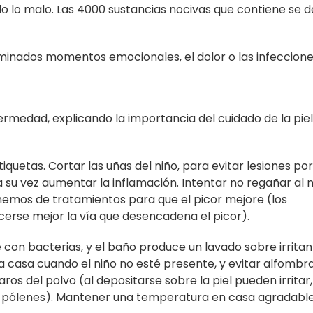
do lo malo. Las 4000 sustancias nocivas que contiene se 
minados momentos emocionales, el dolor o las infeccione
ermedad, explicando la importancia del cuidado de la pie
tiquetas. Cortar las uñas del niño, para evitar lesiones p
 su vez aumentar la inflamación. Intentar no regañar al 
nemos de tratamientos para que el picor mejore (los
cerse mejor la vía que desencadena el picor).
 con bacterias, y el baño produce un lavado sobre irritan
a casa cuando el niño no esté presente, y evitar alfombra
s del polvo (al depositarse sobre la piel pueden irritar,
los pólenes). Mantener una temperatura en casa agradable