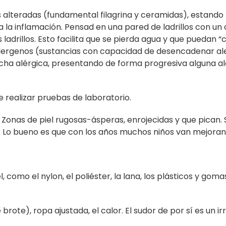
s alteradas (fundamental filagrina y ceramidas), estando 
 la inflamación. Pensad en una pared de ladrillos con u
adrillos. Esto facilita que se pierda agua y que puedan “
lergenos (sustancias con capacidad de desencadenar ale
rcha alérgica, presentando de forma progresiva alguna al
 realizar pruebas de laboratorio.
nas de piel rugosas-ásperas, enrojecidas y que pican. 
an. Lo bueno es que con los años muchos niños van mejoran
 como el nylon, el poliéster, la lana, los plásticos y gomas
rote), ropa ajustada, el calor. El sudor de por sí es un irr