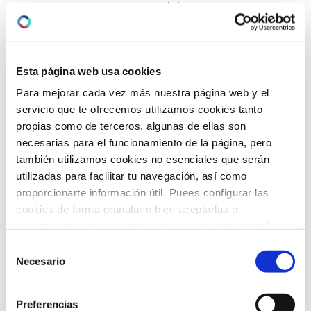
Video-consejos nutricionales
(15)
Vídeos
(21)
Esta página web usa cookies
Para mejorar cada vez más nuestra página web y el
ARCHIVO
servicio que te ofrecemos utilizamos cookies tanto
propias como de terceros, algunas de ellas son
necesarias para el funcionamiento de la página, pero
febrero 2026
(5)
también utilizamos cookies no esenciales que serán
enero 2026
(5)
utilizadas para facilitar tu navegación, así como
proporcionarte información útil. Puees configurar las
diciembre 2025
(5)
cookies de forma granular o bien aceptarlas o
rechazarlas todas haciendo click en "Aceptar todas" o
noviembre 2025
(4)
"Rechazar todas". También puedes consultar nuetras
Selección
política de cookies
y
protección de datos
.
Necesario
de
octubre 2025
(8)
consentimiento
septiembre 2025
(2)
Preferencias