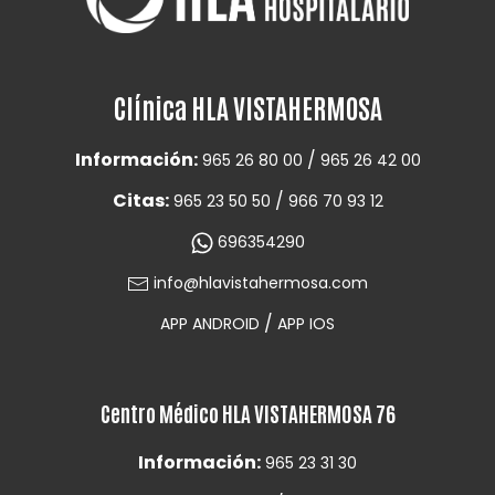
Clínica HLA VISTAHERMOSA
Información:
/
965 26 80 00
965 26 42 00
Citas:
/
965 23 50 50
966 70 93 12
696354290
info@hlavistahermosa.com
/
APP ANDROID
APP IOS
Centro Médico HLA VISTAHERMOSA 76
Información:
965 23 31 30