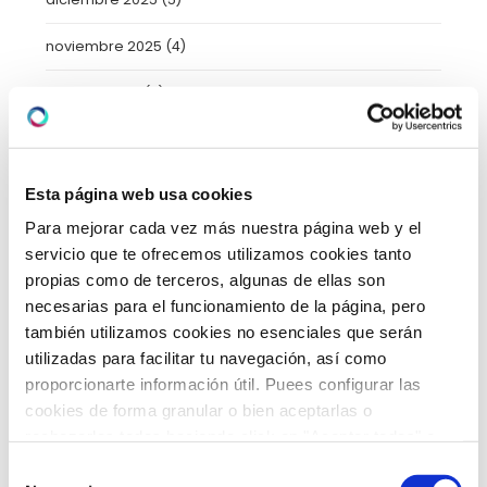
noviembre 2025
(4)
octubre 2025
(8)
septiembre 2025
(2)
agosto 2025
(2)
Esta página web usa cookies
Para mejorar cada vez más nuestra página web y el
julio 2025
(7)
servicio que te ofrecemos utilizamos cookies tanto
propias como de terceros, algunas de ellas son
junio 2025
(6)
necesarias para el funcionamiento de la página, pero
mayo 2025
(6)
también utilizamos cookies no esenciales que serán
utilizadas para facilitar tu navegación, así como
abril 2025
(8)
proporcionarte información útil. Puees configurar las
cookies de forma granular o bien aceptarlas o
marzo 2025
(8)
rechazarlas todas haciendo click en "Aceptar todas" o
"Rechazar todas". También puedes consultar nuetras
febrero 2025
(8)
Selección