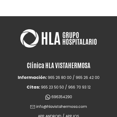
Clínica HLA VISTAHERMOSA
Información:
/
965 26 80 00
965 26 42 00
Citas:
/
965 23 50 50
966 70 93 12
696354290
info@hlavistahermosa.com
/
APP ANDROID
APP IOS