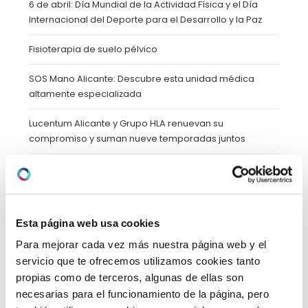
6 de abril: Día Mundial de la Actividad Física y el Día
Internacional del Deporte para el Desarrollo y la Paz
Fisioterapia de suelo pélvico
SOS Mano Alicante: Descubre esta unidad médica
altamente especializada
Lucentum Alicante y Grupo HLA renuevan su
compromiso y suman nueve temporadas juntos
Celebrando Halloween de forma saludable: Recetas
para disfrutar con los más pequeños de la casa
Esta página web usa cookies
CATEGORÍAS
Para mejorar cada vez más nuestra página web y el
servicio que te ofrecemos utilizamos cookies tanto
propias como de terceros, algunas de ellas son
Blog
(39)
necesarias para el funcionamiento de la página, pero