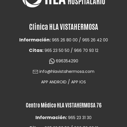
Clínica HLA VISTAHERMOSA
Información:
/
965 26 80 00
965 26 42 00
Citas:
/
965 23 50 50
966 70 93 12
696354290
info@hlavistahermosa.com
/
APP ANDROID
APP IOS
Centro Médico HLA VISTAHERMOSA 76
Información:
965 23 31 30