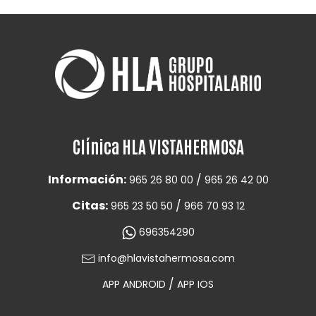
Clínica HLA VISTAHERMOSA
Información:
/
965 26 80 00
965 26 42 00
Citas:
/
965 23 50 50
966 70 93 12
696354290
info@hlavistahermosa.com
/
APP ANDROID
APP IOS