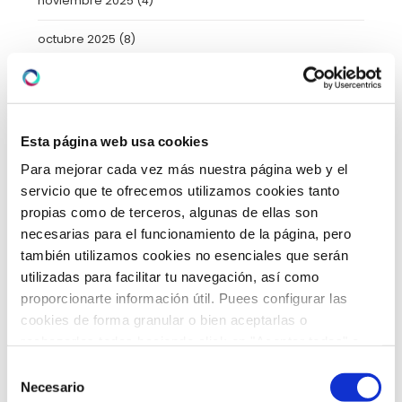
noviembre 2025
(4)
octubre 2025
(8)
septiembre 2025
(2)
agosto 2025
(2)
Esta página web usa cookies
julio 2025
(7)
Para mejorar cada vez más nuestra página web y el
servicio que te ofrecemos utilizamos cookies tanto
junio 2025
(6)
propias como de terceros, algunas de ellas son
mayo 2025
(6)
necesarias para el funcionamiento de la página, pero
también utilizamos cookies no esenciales que serán
abril 2025
(8)
utilizadas para facilitar tu navegación, así como
proporcionarte información útil. Puees configurar las
marzo 2025
(8)
cookies de forma granular o bien aceptarlas o
rechazarlas todas haciendo click en "Aceptar todas" o
febrero 2025
(8)
"Rechazar todas". También puedes consultar nuetras
Selección
política de cookies
y
protección de datos
.
enero 2025
(5)
Necesario
de