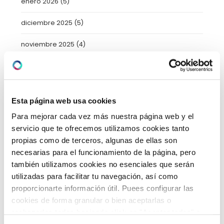
enero 2026
(5)
diciembre 2025
(5)
noviembre 2025
(4)
octubre 2025
(8)
septiembre 2025
(2)
Esta página web usa cookies
agosto 2025
(2)
Para mejorar cada vez más nuestra página web y el
servicio que te ofrecemos utilizamos cookies tanto
julio 2025
(7)
propias como de terceros, algunas de ellas son
junio 2025
(6)
necesarias para el funcionamiento de la página, pero
también utilizamos cookies no esenciales que serán
mayo 2025
(6)
utilizadas para facilitar tu navegación, así como
proporcionarte información útil. Puees configurar las
abril 2025
(8)
cookies de forma granular o bien aceptarlas o
rechazarlas todas haciendo click en "Aceptar todas" o
marzo 2025
(8)