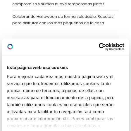
compromiso y suman nueve temporadas juntos
Celebrando Halloween de forma saludable: Recetas
para disfrutar con los más pequeños de la casa
CATEGORÍAS
Esta página web usa cookies
Blog
(39)
Para mejorar cada vez más nuestra página web y el
Calidad y Medioambiente
(2)
servicio que te ofrecemos utilizamos cookies tanto
propias como de terceros, algunas de ellas son
Cáncer
(1)
necesarias para el funcionamiento de la página, pero
también utilizamos cookies no esenciales que serán
Cardiología
(3)
utilizadas para facilitar tu navegación, así como
proporcionarte información útil. Puees configurar las
cirugia
(39)
cookies de forma granular o bien aceptarlas o