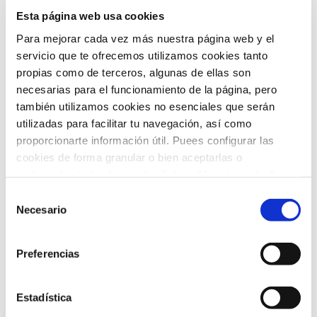
Esta página web usa cookies
Para mejorar cada vez más nuestra página web y el
ASISTENCIA SIN
servicio que te ofrecemos utilizamos cookies tanto
propias como de terceros, algunas de ellas son
COSTES.
necesarias para el funcionamiento de la página, pero
también utilizamos cookies no esenciales que serán
CUBIERTO POR TU
utilizadas para facilitar tu navegación, así como
proporcionarte información útil. Puees configurar las
PÓLIZA DE
cookies de forma granular o bien aceptarlas o
rechazarlas todas haciendo click en "Aceptar todas" o
SEGURO
"Rechazar todas". También puedes consultar nuetras
Selección
política de cookies
y
protección de datos
.
Necesario
de
consentimiento
Preferencias
El seguro obligatorio del vehículo
Estadística
dentro del marco del Convenio