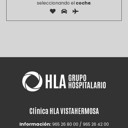
seleccionando el
coche
.
Por
favor,
deja
este
campo
vacío.
Clínica HLA VISTAHERMOSA
Información:
/
965 26 80 00
965 26 42 00