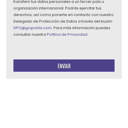
transferir tus datos personales a un tercer país u
organización internacional. Podrás ejercitar tus
derechos, así como ponerte en contacto con nuestro
Delegado de Protección de Datos a través del buzón
DPO@grupohla.com
. Para más información puedes
consultar nuestra
Política de Privacidad
.
Por
favor,
deja
este
campo
vacío.