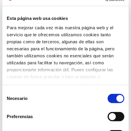
Dr. Antonio Urbano
Esta página web usa cookies
Para mejorar cada vez más nuestra página web y el
servicio que te ofrecemos utilizamos cookies tanto
propias como de terceros, algunas de ellas son
necesarias para el funcionamiento de la página, pero
también utilizamos cookies no esenciales que serán
utilizadas para facilitar tu navegación, así como
proporcionarte información útil. Puees configurar las
cookies de forma granular o bien aceptarlas o
rechazarlas todas haciendo click en "Aceptar todas" o
"Rechazar todas". También puedes consultar nuetras
Selección
política de cookies
y
protección de datos
.
Necesario
de
consentimiento
PODCAST
Preferencias
Enfoque SECURE RISK, enfoque
genético predictivo