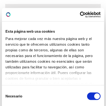
Pedir Cita
Esta página web usa cookies
Para mejorar cada vez más nuestra página web y el
servicio que te ofrecemos utilizamos cookies tanto
propias como de terceros, algunas de ellas son
necesarias para el funcionamiento de la página, pero
también utilizamos cookies no esenciales que serán
utilizadas para facilitar tu navegación, así como
proporcionarte información útil. Puees configurar las
cookies de forma granular o bien aceptarlas o
rechazarlas todas haciendo click en "Aceptar todas" o
"Rechazar todas". También puedes consultar nuetras
Selección
política de cookies
y
protección de datos
.
Necesario
de
consentimiento