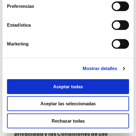
Preferencias
¿Tienes seguro privado? *
Si
No
Estadística
Marketing
Mostrar detalles
Por favor, prueba que eres humano
Aceptar todas
seleccionando el
avión
.
Aceptar las seleccionadas
Rechazar todas
He leído y acepto la
Política de
privacidad y las Condiciones de uso