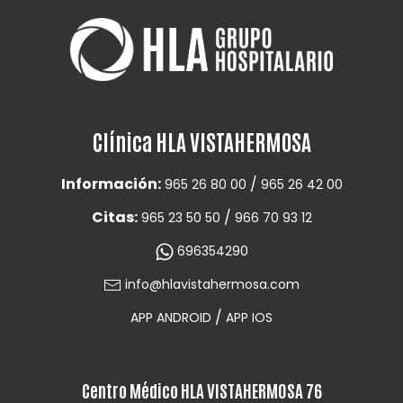
Clínica HLA VISTAHERMOSA
Información:
/
965 26 80 00
965 26 42 00
Citas:
/
965 23 50 50
966 70 93 12
696354290
info@hlavistahermosa.com
/
APP ANDROID
APP IOS
Centro Médico HLA VISTAHERMOSA 76