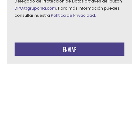
Delegado de Protección de Datos a través del buzón
DPO@grupohla.com
. Para más información puedes
consultar nuestra
Política de Privacidad
.
Por
favor,
deja
este
campo
vacío.