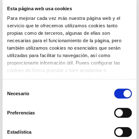
Esta página web usa cookies
Para mejorar cada vez más nuestra página web y el
servicio que te ofrecemos utilizamos cookies tanto
propias como de terceros, algunas de ellas son
necesarias para el funcionamiento de la página, pero
también utilizamos cookies no esenciales que serán
utilizadas para facilitar tu navegación, así como
proporcionarte información útil. Puees configurar las
cookies de forma granular o bien aceptarlas o
rechazarlas todas haciendo click en "Aceptar todas" o
"Rechazar todas". También puedes consultar nuetras
Selección
política de cookies
y
protección de datos
.
Necesario
de
consentimiento
Preferencias
Estadística