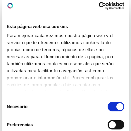
Vídeos
(21)
Esta página web usa cookies
ARCHIVO
Para mejorar cada vez más nuestra página web y el
servicio que te ofrecemos utilizamos cookies tanto
propias como de terceros, algunas de ellas son
febrero 2026
(5)
necesarias para el funcionamiento de la página, pero
también utilizamos cookies no esenciales que serán
enero 2026
(5)
utilizadas para facilitar tu navegación, así como
proporcionarte información útil. Puees configurar las
diciembre 2025
(5)
cookies de forma granular o bien aceptarlas o
rechazarlas todas haciendo click en "Aceptar todas" o
noviembre 2025
(4)
"Rechazar todas". También puedes consultar nuetras
Selección
octubre 2025
(8)
política de cookies
y
protección de datos
.
Necesario
de
consentimiento
septiembre 2025
(2)
Preferencias
agosto 2025
(2)