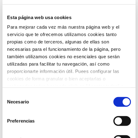
ARCHIVO
Esta página web usa cookies
Para mejorar cada vez más nuestra página web y el
servicio que te ofrecemos utilizamos cookies tanto
febrero 2026
(5)
propias como de terceros, algunas de ellas son
necesarias para el funcionamiento de la página, pero
enero 2026
(5)
también utilizamos cookies no esenciales que serán
diciembre 2025
(5)
utilizadas para facilitar tu navegación, así como
proporcionarte información útil. Puees configurar las
noviembre 2025
(4)
cookies de forma granular o bien aceptarlas o
rechazarlas todas haciendo click en "Aceptar todas" o
octubre 2025
(8)
"Rechazar todas". También puedes consultar nuetras
Selección
política de cookies
y
protección de datos
.
Necesario
septiembre 2025
(2)
de
consentimiento
agosto 2025
(2)
Preferencias
julio 2025
(7)