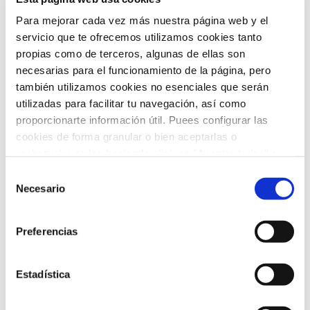
febrero 2026
(5)
Para mejorar cada vez más nuestra página web y el
enero 2026
(5)
servicio que te ofrecemos utilizamos cookies tanto
propias como de terceros, algunas de ellas son
diciembre 2025
(5)
necesarias para el funcionamiento de la página, pero
también utilizamos cookies no esenciales que serán
noviembre 2025
(4)
utilizadas para facilitar tu navegación, así como
proporcionarte información útil. Puees configurar las
octubre 2025
(8)
cookies de forma granular o bien aceptarlas o
septiembre 2025
(2)
rechazarlas todas haciendo click en "Aceptar todas" o
"Rechazar todas". También puedes consultar nuetras
Selección
agosto 2025
(2)
política de cookies
y
protección de datos
.
Necesario
de
consentimiento
julio 2025
(7)
Preferencias
junio 2025
(6)
mayo 2025
(6)
Estadística
abril 2025
(8)