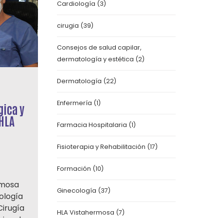
Cardiología
(3)
cirugia
(39)
Consejos de salud capilar,
dermatología y estética
(2)
Dermatología
(22)
Enfermería
(1)
gica y
 HLA
Farmacia Hospitalaria
(1)
Fisioterapia y Rehabilitación
(17)
Formación
(10)
rmosa
Ginecología
(37)
ología
Cirugía
HLA Vistahermosa
(7)