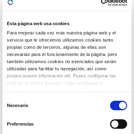
julio 2025
(7)
junio 2025
(6)
Esta página web usa cookies
mayo 2025
(6)
Para mejorar cada vez más nuestra página web y el
servicio que te ofrecemos utilizamos cookies tanto
abril 2025
(8)
propias como de terceros, algunas de ellas son
necesarias para el funcionamiento de la página, pero
marzo 2025
(8)
también utilizamos cookies no esenciales que serán
utilizadas para facilitar tu navegación, así como
febrero 2025
(8)
proporcionarte información útil. Puees configurar las
enero 2025
(5)
cookies de forma granular o bien aceptarlas o
rechazarlas todas haciendo click en "Aceptar todas" o
diciembre 2024
(2)
"Rechazar todas". También puedes consultar nuetras
Selección
política de cookies
y
protección de datos
.
Necesario
de
noviembre 2024
(3)
consentimiento
octubre 2024
(4)
Preferencias
septiembre 2024
(2)