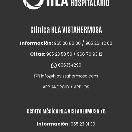
Clínica HLA VISTAHERMOSA
Información:
/
965 26 80 00
965 26 42 00
Citas:
/
965 23 50 50
966 70 93 12
696354290
info@hlavistahermosa.com
/
APP ANDROID
APP IOS
Centro Médico HLA VISTAHERMOSA 76
Información:
965 23 31 30