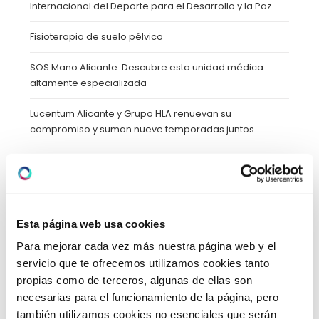
Internacional del Deporte para el Desarrollo y la Paz
Fisioterapia de suelo pélvico
SOS Mano Alicante: Descubre esta unidad médica
altamente especializada
Lucentum Alicante y Grupo HLA renuevan su
compromiso y suman nueve temporadas juntos
Celebrando Halloween de forma saludable: Recetas
para disfrutar con los más pequeños de la casa
Esta página web usa cookies
CATEGORÍAS
Para mejorar cada vez más nuestra página web y el
servicio que te ofrecemos utilizamos cookies tanto
propias como de terceros, algunas de ellas son
Blog
(39)
necesarias para el funcionamiento de la página, pero
también utilizamos cookies no esenciales que serán
Calidad y Medioambiente
(2)