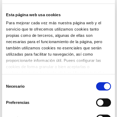
ARCHIVO
Esta página web usa cookies
Para mejorar cada vez más nuestra página web y el
servicio que te ofrecemos utilizamos cookies tanto
febrero 2026
(5)
propias como de terceros, algunas de ellas son
necesarias para el funcionamiento de la página, pero
enero 2026
(5)
también utilizamos cookies no esenciales que serán
diciembre 2025
(5)
utilizadas para facilitar tu navegación, así como
proporcionarte información útil. Puees configurar las
noviembre 2025
(4)
cookies de forma granular o bien aceptarlas o
rechazarlas todas haciendo click en "Aceptar todas" o
octubre 2025
(8)
"Rechazar todas". También puedes consultar nuetras
Selección
política de cookies
y
protección de datos
.
Necesario
septiembre 2025
(2)
de
consentimiento
agosto 2025
(2)
Preferencias
julio 2025
(7)