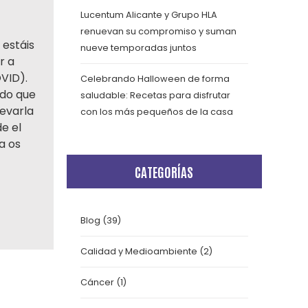
Lucentum Alicante y Grupo HLA
renuevan su compromiso y suman
 estáis
nueve temporadas juntos
r a
VID).
Celebrando Halloween de forma
ido que
saludable: Recetas para disfrutar
levarla
con los más pequeños de la casa
e el
a os
CATEGORÍAS
Blog
(39)
Calidad y Medioambiente
(2)
Cáncer
(1)