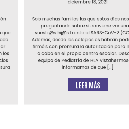
diciembre 18, 2021
ión
Sois muchas familias las que estos días nos
preguntando sobre si conviene vacuna
a que
vuestr@s hij@s frente al SARS-CoV-2 (CO
nada
Además, desde los colegios os habrán ped
zar
firméis con premura la autorización para l
n los
a cabo en el propio centro escolar. Desd
cios
equipo de Pediatría de HLA Vistahermos
atura
informamos de que […]
LEER MÁS