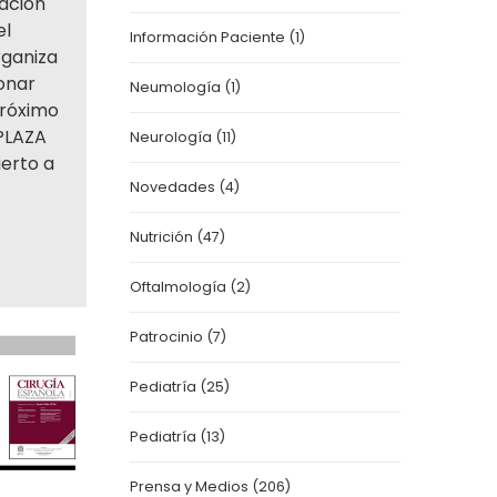
ación
el
Información Paciente
(1)
rganiza
onar
Neumología
(1)
próximo
 PLAZA
Neurología
(11)
erto a
Novedades
(4)
Nutrición
(47)
Oftalmología
(2)
Patrocinio
(7)
Pediatría
(25)
Pediatría
(13)
Prensa y Medios
(206)