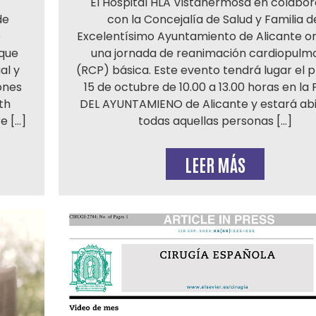
El Hospital HLA Vistahermosa en colabor
de
con la Concejalía de Salud y Familia d
e
Excelentísimo Ayuntamiento de Alicante o
 que
una jornada de reanimación cardiopulm
al y
(RCP) básica. Este evento tendrá lugar el 
ones
15 de octubre de 10.00 a 13.00 horas en la
th
DEL AYUNTAMIENO de Alicante y estará abi
e […]
todas aquellas personas […]
LEER MÁS