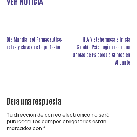
VER NOTICIA
Navegación
Día Mundial del Farmacéutico:
HLA Vistahermosa e Inicia
de
retos y claves de la profesión
Sarabia Psicología crean una
entradas
unidad de Psicología Clínica en
Alicante
Deja una respuesta
Tu dirección de correo electrónico no será
publicada.
Los campos obligatorios están
marcados con
*