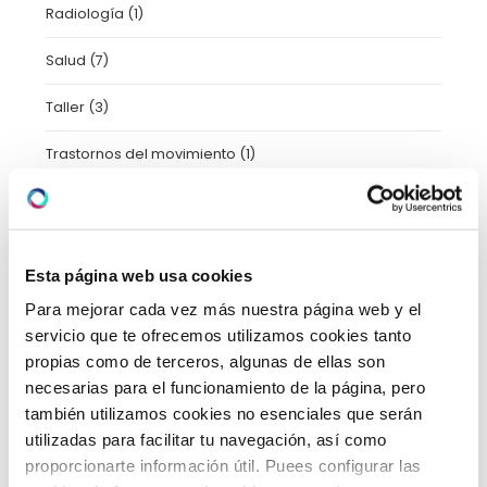
Radiología
(1)
Salud
(7)
Taller
(3)
Trastornos del movimiento
(1)
Tratamientos
(11)
Uncategorized
(2)
Esta página web usa cookies
Urgencias
(2)
Para mejorar cada vez más nuestra página web y el
servicio que te ofrecemos utilizamos cookies tanto
Video-consejos nutricionales
(15)
propias como de terceros, algunas de ellas son
Vídeos
(21)
necesarias para el funcionamiento de la página, pero
también utilizamos cookies no esenciales que serán
utilizadas para facilitar tu navegación, así como
proporcionarte información útil. Puees configurar las
ARCHIVO