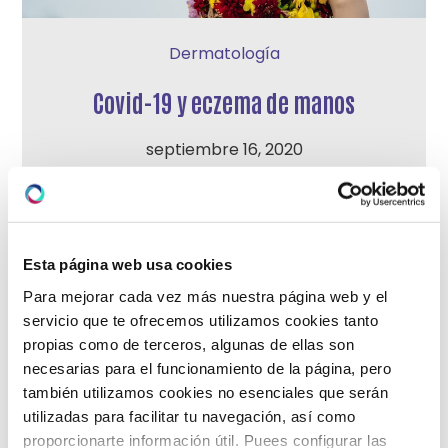
Dermatología
Covid-19 y eczema de manos
septiembre 16, 2020
El espacio que la COVID-19 ha ocupado en todas
las facetas de nuestra vida es inmenso. El
eczema de manos o dermatitis de manos, es una
enfermedad multifactorial que comprende
Esta página web usa cookies
diversas condiciones etiológicas y morfológicas.
Para mejorar cada vez más nuestra página web y el
En esta pandemia el lavado más frecuente de las
servicio que te ofrecemos utilizamos cookies tanto
manos y el uso de geles hidroalcohólicos está
propias como de terceros, algunas de ellas son
produciendo un aumento […]
necesarias para el funcionamiento de la página, pero
LEER MÁS
también utilizamos cookies no esenciales que serán
utilizadas para facilitar tu navegación, así como
proporcionarte información útil. Puees configurar las