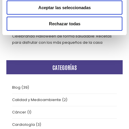
altamente especializada
Aceptar las seleccionadas
Lucentum Alicante y Grupo HLA renuevan su
Rechazar todas
compromiso y suman nueve temporadas juntos
Celebrando Halloween de forma saludable: Recetas
para disfrutar con los más pequeños de la casa
CATEGORÍAS
Blog
(39)
Calidad y Medioambiente
(2)
Cáncer
(1)
Cardiología
(3)