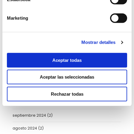
mayo 2025
(6)
Marketing
abril 2025
(8)
marzo 2025
(8)
Mostrar detalles
febrero 2025
(8)
Aceptar todas
enero 2025
(5)
diciembre 2024
(2)
Aceptar las seleccionadas
noviembre 2024
(3)
Rechazar todas
octubre 2024
(4)
septiembre 2024
(2)
agosto 2024
(2)