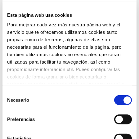
ARCHIVO
Esta página web usa cookies
Para mejorar cada vez más nuestra página web y el
febrero 2026
(5)
servicio que te ofrecemos utilizamos cookies tanto
propias como de terceros, algunas de ellas son
enero 2026
(5)
necesarias para el funcionamiento de la página, pero
también utilizamos cookies no esenciales que serán
diciembre 2025
(5)
utilizadas para facilitar tu navegación, así como
proporcionarte información útil. Puees configurar las
noviembre 2025
(4)
cookies de forma granular o bien aceptarlas o
rechazarlas todas haciendo click en "Aceptar todas" o
octubre 2025
(8)
"Rechazar todas". También puedes consultar nuetras
Selección
septiembre 2025
(2)
política de cookies
y
protección de datos
.
Necesario
de
consentimiento
agosto 2025
(2)
Preferencias
julio 2025
(7)
Estadística
junio 2025
(6)