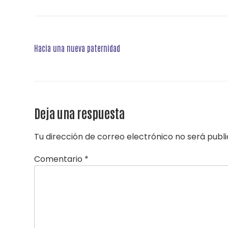
Navegación
Hacia una nueva paternidad
de
entradas
Deja una respuesta
Tu dirección de correo electrónico no será publ
Comentario
*