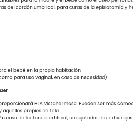
cindibles para la madre y el bebé como el aseo personal,
ras del cordón umbilical, para curas de la episiotomía y h
ara el bebé en la propia habitación
como para uso vaginal, en caso de necesidad)
raer
lo proporcionará HLA Vistahermosa. Pueden ser más cómo
 aquellos propios de tela.
n caso de lactancia artificial, un sujetador deportivo ajus