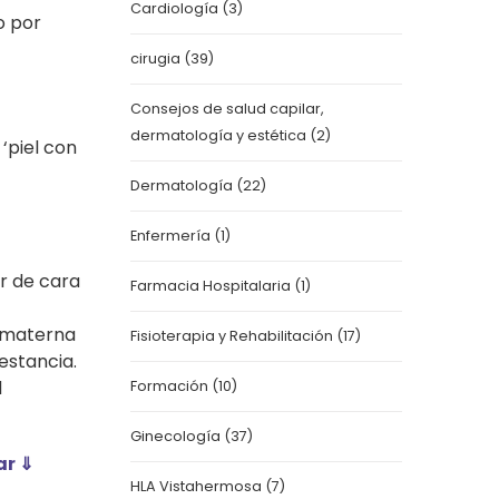
Cardiología
(3)
o por
cirugia
(39)
Consejos de salud capilar,
dermatología y estética
(2)
‘piel con
Dermatología
(22)
Enfermería
(1)
ar de cara
Farmacia Hospitalaria
(1)
e materna
Fisioterapia y Rehabilitación
(17)
estancia.
d
Formación
(10)
Ginecología
(37)
ar ⇓
HLA Vistahermosa
(7)