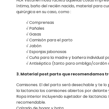
HLA Vistahermosa facilita aquellas cosas impres
íntima, baño del recién nacido, material para cu
quirúrgica en su caso, como :
√ Comprensas
√ Pañales
√ Gasas
√ Camisón para el parto
√ Jabón
√ Esponjas jabonosas
√ Cuña para la madre y bañera individual p
√ Antiséptico (tanto para ombligo/cordón 
3. Material post parto que recomendamos t
Camisones. El del parto será desechable y te 
la lactancia los camisones abiertos por delante y
Ropa interior incluyendo sujetador de lactancia. E
recomendable.
Calzado de hogar y bata