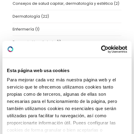
Consejos de salud capilar, dermatología y estética
(2)
Dermatología
(22)
Enfermería
(1)
Farmacia Hospitalaria
(1)
Fisioterapia y Rehabilitación
(17)
Formación
(10)
Esta página web usa cookies
Para mejorar cada vez más nuestra página web y el
Ginecología
(37)
servicio que te ofrecemos utilizamos cookies tanto
HLA Vistahermosa
(7)
propias como de terceros, algunas de ellas son
necesarias para el funcionamiento de la página, pero
Información Paciente
(1)
también utilizamos cookies no esenciales que serán
utilizadas para facilitar tu navegación, así como
Neumología
(1)
proporcionarte información útil. Puees configurar las
cookies de forma granular o bien aceptarlas o
Neurología
(11)