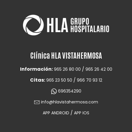
Clínica HLA VISTAHERMOSA
Información:
/
965 26 80 00
965 26 42 00
Citas:
/
965 23 50 50
966 70 93 12
696354290
info@hlavistahermosa.com
/
APP ANDROID
APP IOS