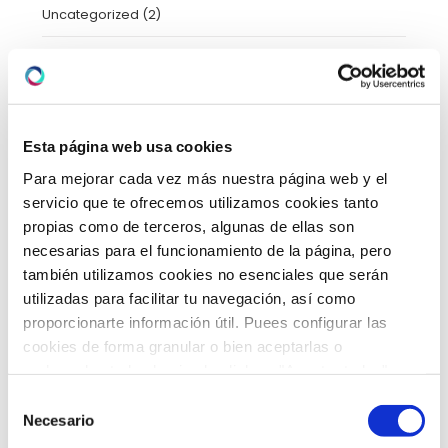
Uncategorized
(2)
Urgencias
(2)
Video-consejos nutricionales
(15)
Vídeos
(21)
Esta página web usa cookies
Para mejorar cada vez más nuestra página web y el
servicio que te ofrecemos utilizamos cookies tanto
ARCHIVO
propias como de terceros, algunas de ellas son
necesarias para el funcionamiento de la página, pero
también utilizamos cookies no esenciales que serán
utilizadas para facilitar tu navegación, así como
febrero 2026
(5)
proporcionarte información útil. Puees configurar las
enero 2026
(5)
cookies de forma granular o bien aceptarlas o
rechazarlas todas haciendo click en "Aceptar todas" o
diciembre 2025
(5)
"Rechazar todas". También puedes consultar nuetras
Selección
política de cookies
y
protección de datos
.
Necesario
de
noviembre 2025
(4)