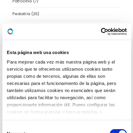
Patrocinio
(7)
Pediatría
(25)
Pediatría
(13)
Prensa y Medios
(206)
Protocolos Covid
(1)
Esta página web usa cookies
Para mejorar cada vez más nuestra página web y el
Psicología
(2)
servicio que te ofrecemos utilizamos cookies tanto
propias como de terceros, algunas de ellas son
Radiología
(1)
necesarias para el funcionamiento de la página, pero
también utilizamos cookies no esenciales que serán
Salud
(7)
utilizadas para facilitar tu navegación, así como
Taller
(3)
proporcionarte información útil. Puees configurar las
cookies de forma granular o bien aceptarlas o
Trastornos del movimiento
(1)
rechazarlas todas haciendo click en "Aceptar todas" o
"Rechazar todas". También puedes consultar nuetras
Selección
Tratamientos
(11)
política de cookies
y
protección de datos
.