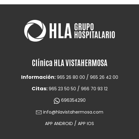
Clínica HLA VISTAHERMOSA
Información:
/
965 26 80 00
965 26 42 00
Citas:
/
965 23 50 50
966 70 93 12
696354290
info@hlavistahermosa.com
/
APP ANDROID
APP IOS