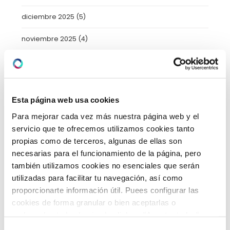
diciembre 2025
(5)
noviembre 2025
(4)
octubre 2025
(8)
septiembre 2025
(2)
Esta página web usa cookies
agosto 2025
(2)
Para mejorar cada vez más nuestra página web y el
julio 2025
(7)
servicio que te ofrecemos utilizamos cookies tanto
propias como de terceros, algunas de ellas son
junio 2025
(6)
necesarias para el funcionamiento de la página, pero
también utilizamos cookies no esenciales que serán
mayo 2025
(6)
utilizadas para facilitar tu navegación, así como
proporcionarte información útil. Puees configurar las
abril 2025
(8)
cookies de forma granular o bien aceptarlas o
rechazarlas todas haciendo click en "Aceptar todas" o
marzo 2025
(8)
"Rechazar todas". También puedes consultar nuetras