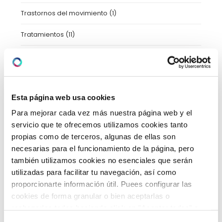
Trastornos del movimiento
(1)
Tratamientos
(11)
Uncategorized
(2)
Urgencias
(2)
Esta página web usa cookies
Video-consejos nutricionales
(15)
Para mejorar cada vez más nuestra página web y el
Vídeos
(21)
servicio que te ofrecemos utilizamos cookies tanto
propias como de terceros, algunas de ellas son
necesarias para el funcionamiento de la página, pero
también utilizamos cookies no esenciales que serán
ARCHIVO
utilizadas para facilitar tu navegación, así como
proporcionarte información útil. Puees configurar las
cookies de forma granular o bien aceptarlas o
febrero 2026
(5)
rechazarlas todas haciendo click en "Aceptar todas" o
enero 2026
(5)
"Rechazar todas". También puedes consultar nuetras