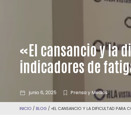
«El cansancio y la d
indicadores de fati
junio 6, 2025
Prensa y Medios
INICIO
/
BLOG
/
«EL CANSANCIO Y LA DIFICULTAD PARA 