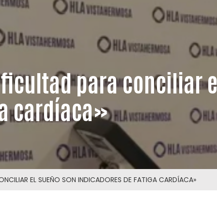
ificultad para conciliar 
ga cardíaca»
CONCILIAR EL SUEÑO SON INDICADORES DE FATIGA CARDÍACA»