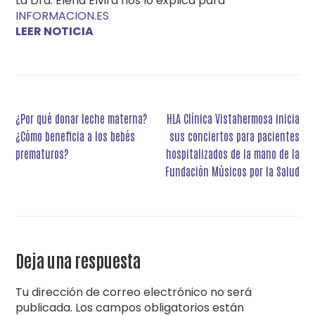
La Dra. Elena Elvira nos lo explica para
INFORMACION.ES
LEER NOTICIA
Navegación
¿Por qué donar leche materna?
HLA Clínica Vistahermosa inicia
de
¿Cómo beneficia a los bebés
sus conciertos para pacientes
entradas
prematuros?
hospitalizados de la mano de la
Fundación Músicos por la Salud
Deja una respuesta
Tu dirección de correo electrónico no será
publicada.
Los campos obligatorios están