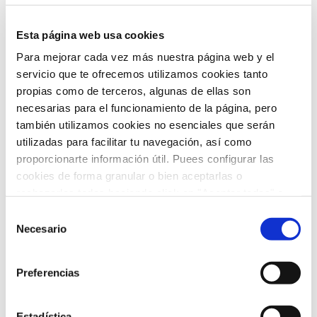
ARCHIVO
Esta página web usa cookies
Para mejorar cada vez más nuestra página web y el
servicio que te ofrecemos utilizamos cookies tanto
febrero 2026
(5)
propias como de terceros, algunas de ellas son
enero 2026
(5)
necesarias para el funcionamiento de la página, pero
también utilizamos cookies no esenciales que serán
diciembre 2025
(5)
utilizadas para facilitar tu navegación, así como
proporcionarte información útil. Puees configurar las
noviembre 2025
(4)
cookies de forma granular o bien aceptarlas o
rechazarlas todas haciendo click en "Aceptar todas" o
octubre 2025
(8)
"Rechazar todas". También puedes consultar nuetras
Selección
septiembre 2025
(2)
política de cookies
y
protección de datos
.
Necesario
de
consentimiento
agosto 2025
(2)
Preferencias
julio 2025
(7)
Estadística