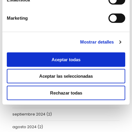
junio 2025
(6)
mayo 2025
(6)
Marketing
abril 2025
(8)
marzo 2025
(8)
Mostrar detalles
febrero 2025
(8)
Aceptar todas
enero 2025
(5)
Aceptar las seleccionadas
diciembre 2024
(2)
noviembre 2024
(3)
Rechazar todas
octubre 2024
(4)
septiembre 2024
(2)
agosto 2024
(2)