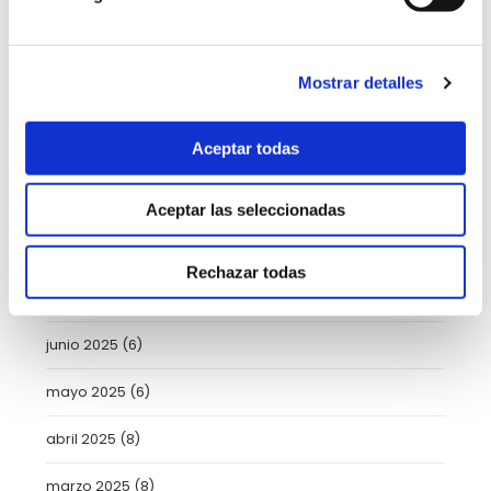
enero 2026
(5)
diciembre 2025
(5)
Mostrar detalles
noviembre 2025
(4)
Aceptar todas
octubre 2025
(8)
septiembre 2025
(2)
Aceptar las seleccionadas
agosto 2025
(2)
Rechazar todas
julio 2025
(7)
junio 2025
(6)
mayo 2025
(6)
abril 2025
(8)
marzo 2025
(8)