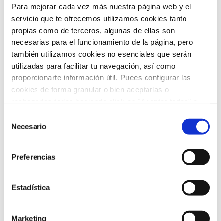
Taller
(3)
Para mejorar cada vez más nuestra página web y el
servicio que te ofrecemos utilizamos cookies tanto
Trastornos del movimiento
(1)
propias como de terceros, algunas de ellas son
necesarias para el funcionamiento de la página, pero
Tratamientos
(11)
también utilizamos cookies no esenciales que serán
utilizadas para facilitar tu navegación, así como
Uncategorized
(2)
proporcionarte información útil. Puees configurar las
Urgencias
(2)
cookies de forma granular o bien aceptarlas o
rechazarlas todas haciendo click en "Aceptar todas" o
Video-consejos nutricionales
(15)
"Rechazar todas". También puedes consultar nuetras
Selección
política de cookies
y
protección de datos
.
Necesario
de
Vídeos
(21)
consentimiento
Preferencias
ARCHIVO
Estadística
febrero 2026
(5)
Marketing