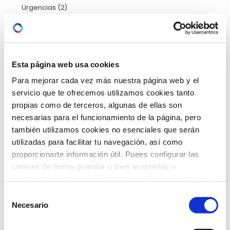
Urgencias
(2)
Video-consejos nutricionales
(15)
Vídeos
(21)
Esta página web usa cookies
Para mejorar cada vez más nuestra página web y el
servicio que te ofrecemos utilizamos cookies tanto
ARCHIVO
propias como de terceros, algunas de ellas son
necesarias para el funcionamiento de la página, pero
también utilizamos cookies no esenciales que serán
febrero 2026
(5)
utilizadas para facilitar tu navegación, así como
enero 2026
(5)
proporcionarte información útil. Puees configurar las
cookies de forma granular o bien aceptarlas o
diciembre 2025
(5)
rechazarlas todas haciendo click en "Aceptar todas" o
"Rechazar todas". También puedes consultar nuetras
Selección
noviembre 2025
(4)
política de cookies
y
protección de datos
.
Necesario
de
consentimiento
octubre 2025
(8)