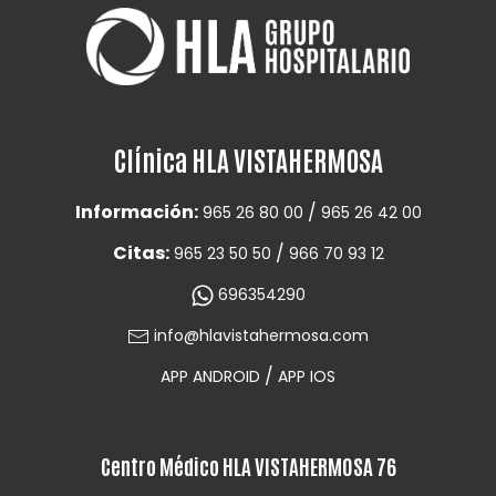
Clínica HLA VISTAHERMOSA
Información:
/
965 26 80 00
965 26 42 00
Citas:
/
965 23 50 50
966 70 93 12
696354290
info@hlavistahermosa.com
/
APP ANDROID
APP IOS
Centro Médico HLA VISTAHERMOSA 76