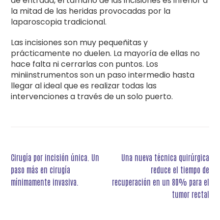
de entrada, el tamaño de las incisiones es inferior a
la mitad de las heridas provocadas por la
laparoscopia tradicional.
Las incisiones son muy pequeñitas y
prácticamente no duelen. La mayoría de ellas no
hace falta ni cerrarlas con puntos. Los
miniinstrumentos son un paso intermedio hasta
llegar al ideal que es realizar todas las
intervenciones a través de un solo puerto.
Navegación
Cirugía por incisión única. Un
Una nueva técnica quirúrgica
de
paso más en cirugía
reduce el tiempo de
entradas
mínimamente invasiva.
recuperación en un 80% para el
tumor rectal