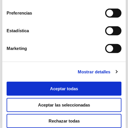
Patrocinio
(7)
consentimiento
Preferencias
Pediatría
(13)
Pediatría
(25)
Estadística
Prensa y Medios
(206)
Marketing
Protocolos Covid
(1)
Psicología
(2)
Mostrar detalles
Radiología
(1)
Aceptar todas
Salud
(7)
Taller
(3)
Aceptar las seleccionadas
Trastornos del movimiento
(1)
Rechazar todas
Tratamientos
(11)