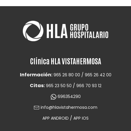
Clínica HLA VISTAHERMOSA
Información:
/
965 26 80 00
965 26 42 00
Citas:
/
965 23 50 50
966 70 93 12
696354290
info@hlavistahermosa.com
/
APP ANDROID
APP IOS