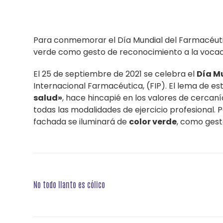
Para conmemorar el Día Mundial del Farmacéutic
verde como gesto de reconocimiento a la vocac
El 25 de septiembre de 2021 se celebra el
Día M
Internacional Farmacéutica, (FIP). El lema de e
salud»
, hace hincapié en los valores de cercaní
todas las modalidades de ejercicio profesional.
fachada se iluminará de
color verde
, como gest
Navegación
No todo llanto es cólico
de
entradas