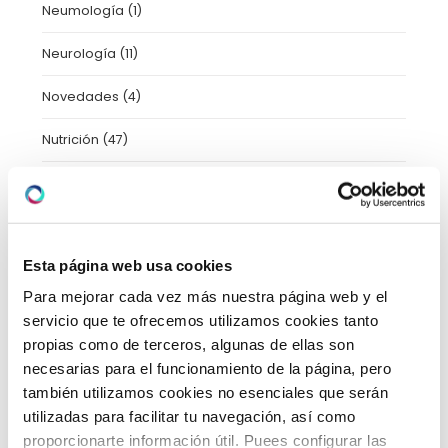
Neumología
(1)
Neurología
(11)
Novedades
(4)
Nutrición
(47)
Oftalmología
(2)
Patrocinio
(7)
Esta página web usa cookies
Pediatría
(13)
Para mejorar cada vez más nuestra página web y el
Pediatría
(25)
servicio que te ofrecemos utilizamos cookies tanto
propias como de terceros, algunas de ellas son
Prensa y Medios
(206)
necesarias para el funcionamiento de la página, pero
también utilizamos cookies no esenciales que serán
Protocolos Covid
(1)
utilizadas para facilitar tu navegación, así como
proporcionarte información útil. Puees configurar las
Psicología
(2)