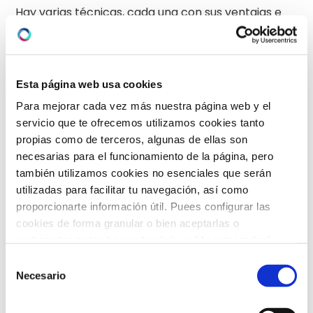
Hay varias técnicas, cada una con sus ventajas e
inconvenientes, por lo que los padres deben usar la
que les resulte más cómoda para ellos y el niño.
Como recomendaciones generales:
Esta página web usa cookies
Es recomendable hacer los lavados antes de
Para mejorar cada vez más nuestra página web y el
dormir y antes de las tomas en los bebés
servicio que te ofrecemos utilizamos cookies tanto
propias como de terceros, algunas de ellas son
Es normal que el bebé o niño llore durante el
necesarias para el funcionamiento de la página, pero
lavado o que tosa o estornude después.
también utilizamos cookies no esenciales que serán
Si el niño se traga el suero y la mucosidad no pasa
utilizadas para facilitar tu navegación, así como
nada, es normal, irá al estómago y de ahí lo
proporcionarte información útil. Puees configurar las
eliminarán con las heces.
cookies de forma granular o bien aceptarlas o
rechazarlas todas haciendo click en "Aceptar todas" o
La salida de suero/agua debe ser continua. Si no se
"Rechazar todas". También puedes consultar nuetras
Selección
forma un flujo continuo, tampoco se hará un
política de cookies
y
protección de datos
.
Necesario
de
lavado efectivo
consentimiento
En el caso de las monodosis de suero fisiológico o