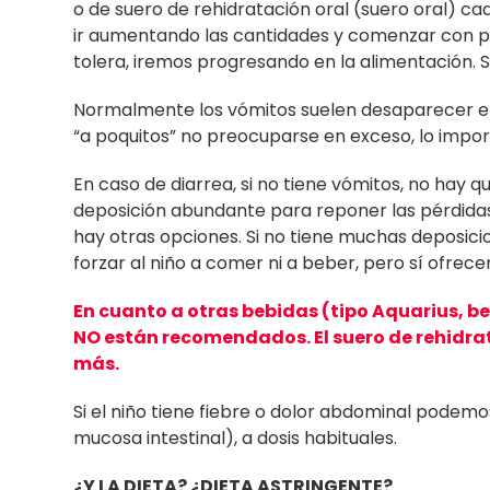
o de suero de rehidratación oral (suero oral) 
ir aumentando las cantidades y comenzar con peq
tolera, iremos progresando en la alimentación. 
Normalmente los vómitos suelen desaparecer en lo
“a poquitos” no preocuparse en exceso, lo import
En caso de diarrea, si no tiene vómitos, no hay 
deposición abundante para reponer las pérdidas
hay otras opciones. Si no tiene muchas deposici
forzar al niño a comer ni a beber, pero sí ofre
En cuanto a otras bebidas (tipo Aquarius, b
NO están recomendados. El suero de rehidrat
más.
Si el niño tiene fiebre o dolor abdominal podem
mucosa intestinal), a dosis habituales.
¿Y LA DIETA? ¿DIETA ASTRINGENTE?