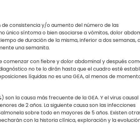
n de consistencia y/o aumento del número de las
o único síntoma o bien asociarse a vómitos, dolor abdom
 tiempo de duración de la misma, inferior a dos semanas, 
mente una semanita.
de comenzar con fiebre y dolor abdominal y después co
 diagnóstico no te lo dirán hasta que el cuadro esté estab
deposiciones líquidas no es una GEA, al menos de momento,
%) son la causa más frecuente de la GEA. Y el virus causa
enores de 2 años. La siguiente causa son las infecciones
 Salmonela sobre todo en mayores de 5 años. Existen otra
harán con la historia clínica, exploración y la evolución