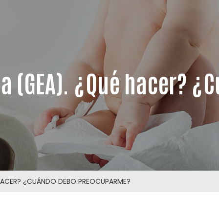
da (GEA). ¿Qué hacer? ¿
 HACER? ¿CUÁNDO DEBO PREOCUPARME?