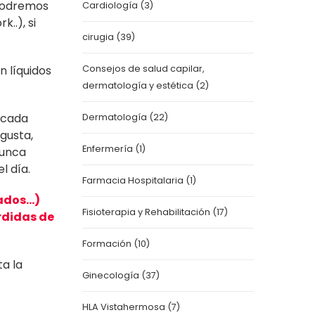
 podremos
Cardiología
(3)
..), si
cirugia
(39)
.
n líquidos
Consejos de salud capilar,
dermatología y estética
(2)
s cada
Dermatología
(22)
gusta,
Enfermería
(1)
Nunca
l día.
Farmacia Hospitalaria
(1)
rados…)
Fisioterapia y Rehabilitación
(17)
rdidas de
Formación
(10)
ta la
Ginecología
(37)
HLA Vistahermosa
(7)