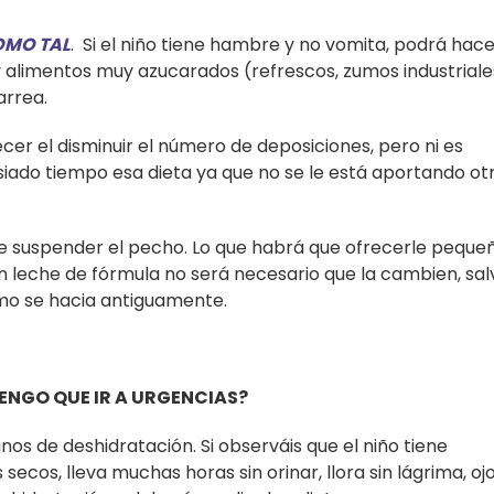
OMO TAL
. Si el niño tiene hambre y no vomita, podrá hac
 alimentos muy azucarados (refrescos, zumos industriale
arrea.
cer el disminuir el número de deposiciones, pero ni es
iado tiempo esa dieta ya que no se le está aportando ot
 de suspender el pecho. Lo que habrá que ofrecerle peque
n leche de fórmula no será necesario que la cambien, sal
omo se hacia antiguamente.
NGO QUE IR A URGENCIAS?
nos de deshidratación. Si observáis que el niño tiene
secos, lleva muchas horas sin orinar, llora sin lágrima, oj