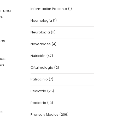
Información Paciente
(1)
er una
s,
Neumología
(1)
Neurología
(11)
ros
Novedades
(4)
Nutrición
(47)
ñas
vo
Oftalmología
(2)
Patrocinio
(7)
Pediatría
(25)
Pediatría
(13)
os
Prensa y Medios
(206)