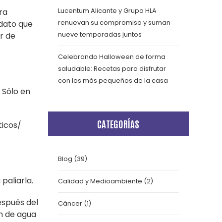
ra
Lucentum Alicante y Grupo HLA
 dato que
renuevan su compromiso y suman
r de
nueve temporadas juntos
Celebrando Halloween de forma
saludable: Recetas para disfrutar
con los más pequeños de la casa
 Sólo en
CATEGORÍAS
ticos/
Blog
(39)
paliarla.
Calidad y Medioambiente
(2)
espués del
Cáncer
(1)
en de agua