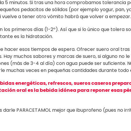
cada 5 minutos. Si tras una hora comprobamos tolerancia
ueños pedacitos de sólidos (por ejemplo yogur, pan, york
Si vuelve a tener otro vómito habrá que volver a empezar
s primeros días (1-2º). Así que si lo único que tolera so
ante es la hidratación.
que hacer esos tiempos de espera. Ofrecer suero oral tra
. Hay muchos sabores y marcas de suero, si alguno no le 
ones (más de 3-4 al día) con agua puede ser suficiente. 
cerle muchas veces en pequeñas cantidades durante todo e
ebidas energéticas, refrescos, sueros caseros prepa
ación oral es la bebida idónea para reponer esas pé
os darle PARACETAMOL mejor que ibuprofeno (pues no irri