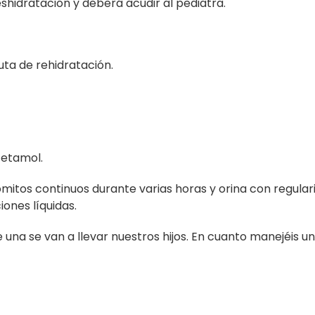
shidratación y deberá acudir al pediatra.
uta de rehidratación.
cetamol.
 vómitos continuos durante varias horas y orina con regula
ones líquidas.
una se van a llevar nuestros hijos. En cuanto manejéis u