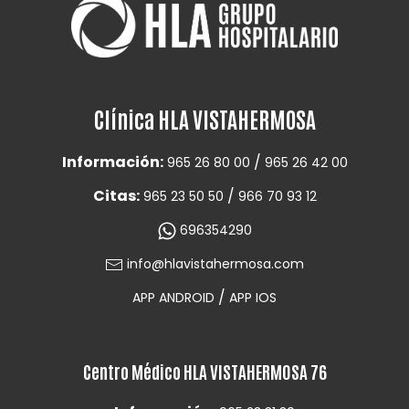
Clínica HLA VISTAHERMOSA
Información:
/
965 26 80 00
965 26 42 00
Citas:
/
965 23 50 50
966 70 93 12
696354290
info@hlavistahermosa.com
/
APP ANDROID
APP IOS
Centro Médico HLA VISTAHERMOSA 76