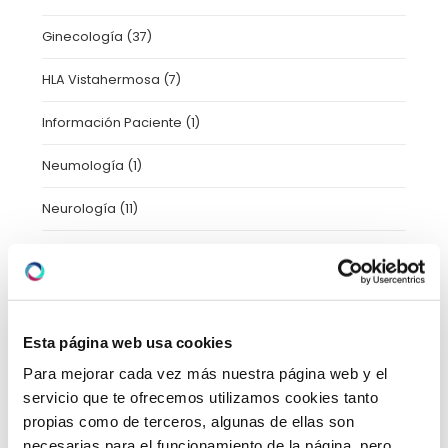
Ginecología
(37)
HLA Vistahermosa
(7)
Información Paciente
(1)
Neumología
(1)
Neurología
(11)
Novedades
(4)
Nutrición
(47)
Oftalmología
(2)
Esta página web usa cookies
Para mejorar cada vez más nuestra página web y el
Patrocinio
(7)
servicio que te ofrecemos utilizamos cookies tanto
propias como de terceros, algunas de ellas son
Pediatría
(25)
necesarias para el funcionamiento de la página, pero