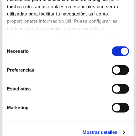
Pediatría
(13)
también utilizamos cookies no esenciales que serán
utilizadas para facilitar tu navegación, así como
Prensa y Medios
(206)
proporcionarte información útil. Puees configurar las
cookies de forma granular o bien aceptarlas o
Protocolos Covid
(1)
rechazarlas todas haciendo click en "Aceptar todas" o
"Rechazar todas". También puedes consultar nuetras
Psicología
(2)
Selección
política de cookies
y
protección de datos
.
Necesario
de
Radiología
(1)
consentimiento
Preferencias
Salud
(7)
Taller
(3)
Estadística
Trastornos del movimiento
(1)
Marketing
Tratamientos
(11)
Uncategorized
(2)
Mostrar detalles