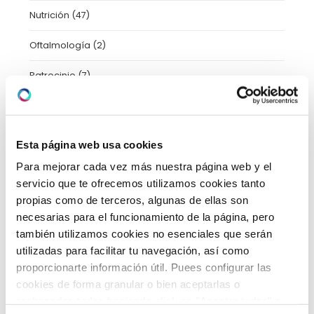
Nutrición
(47)
Oftalmología
(2)
Patrocinio
(7)
Pediatría
(25)
Pediatría
(13)
Esta página web usa cookies
Prensa y Medios
(206)
Para mejorar cada vez más nuestra página web y el
servicio que te ofrecemos utilizamos cookies tanto
Protocolos Covid
(1)
propias como de terceros, algunas de ellas son
necesarias para el funcionamiento de la página, pero
Psicología
(2)
también utilizamos cookies no esenciales que serán
utilizadas para facilitar tu navegación, así como
Radiología
(1)
proporcionarte información útil. Puees configurar las
cookies de forma granular o bien aceptarlas o
Salud
(7)
rechazarlas todas haciendo click en "Aceptar todas" o