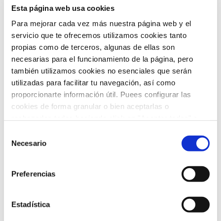
Esta página web usa cookies
febrero 2026
(5)
Para mejorar cada vez más nuestra página web y el
servicio que te ofrecemos utilizamos cookies tanto
enero 2026
(5)
propias como de terceros, algunas de ellas son
necesarias para el funcionamiento de la página, pero
diciembre 2025
(5)
también utilizamos cookies no esenciales que serán
utilizadas para facilitar tu navegación, así como
noviembre 2025
(4)
proporcionarte información útil. Puees configurar las
octubre 2025
(8)
cookies de forma granular o bien aceptarlas o
rechazarlas todas haciendo click en "Aceptar todas" o
septiembre 2025
(2)
"Rechazar todas". También puedes consultar nuetras
Selección
política de cookies
y
protección de datos
.
Necesario
de
agosto 2025
(2)
consentimiento
julio 2025
(7)
Preferencias
junio 2025
(6)
Estadística
mayo 2025
(6)