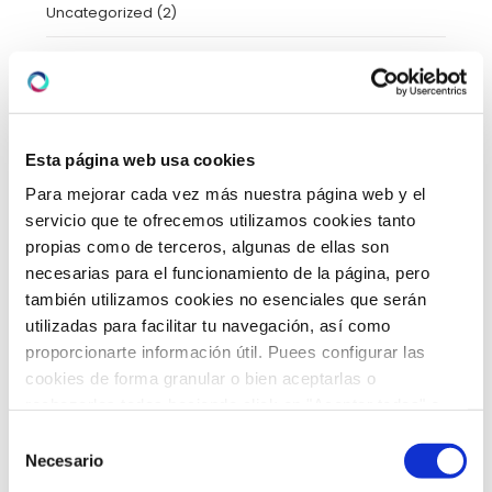
Uncategorized
(2)
Urgencias
(2)
Video-consejos nutricionales
(15)
Vídeos
(21)
Esta página web usa cookies
Para mejorar cada vez más nuestra página web y el
servicio que te ofrecemos utilizamos cookies tanto
ARCHIVO
propias como de terceros, algunas de ellas son
necesarias para el funcionamiento de la página, pero
también utilizamos cookies no esenciales que serán
utilizadas para facilitar tu navegación, así como
febrero 2026
(5)
proporcionarte información útil. Puees configurar las
enero 2026
(5)
cookies de forma granular o bien aceptarlas o
rechazarlas todas haciendo click en "Aceptar todas" o
diciembre 2025
(5)
"Rechazar todas". También puedes consultar nuetras
Selección
política de cookies
y
protección de datos
.
Necesario
de
noviembre 2025
(4)
consentimiento