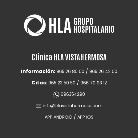
Clínica HLA VISTAHERMOSA
Información:
/
965 26 80 00
965 26 42 00
Citas:
/
965 23 50 50
966 70 93 12
696354290
info@hlavistahermosa.com
/
APP ANDROID
APP IOS