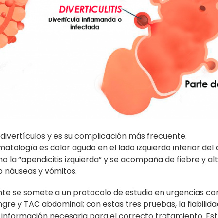
 divertículos y es su complicación más frecuente.
omatología es dolor agudo en el lado izquierdo inferior d
mo la “apendicitis izquierda” y se acompaña de fiebre y al
o náuseas y vómitos.
ente se somete a un protocolo de estudio en urgencias c
ngre y TAC abdominal; con estas tres pruebas, la fiabilida
 información necesaria para el correcto tratamiento. Es