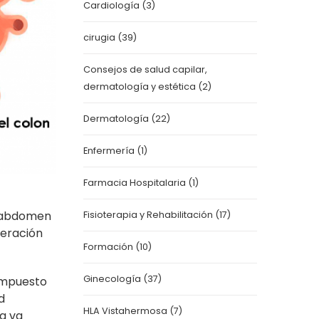
Cardiología
(3)
cirugia
(39)
Consejos de salud capilar,
dermatología y estética
(2)
Dermatología
(22)
Enfermería
(1)
Farmacia Hospitalaria
(1)
el abdomen
Fisioterapia y Rehabilitación
(17)
teración
Formación
(10)
Ginecología
(37)
ompuesto
d
HLA Vistahermosa
(7)
ta va