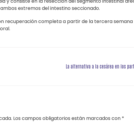
ia y consiste en la resección del segmento intestinal afe
 ambos extremos del intestino seccionado.
con recuperación completa a partir de la tercera semana
oral.
La alternativa a la cesárea en los pa
icada.
Los campos obligatorios están marcados con
*