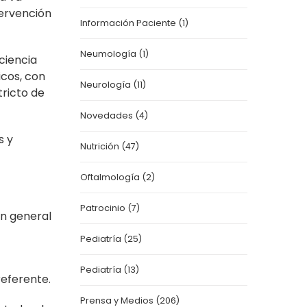
tervención
Información Paciente
(1)
Neumología
(1)
iciencia
icos, con
Neurología
(11)
tricto de
Novedades
(4)
s y
Nutrición
(47)
Oftalmología
(2)
Patrocinio
(7)
ón general
Pediatría
(25)
Pediatría
(13)
referente.
Prensa y Medios
(206)