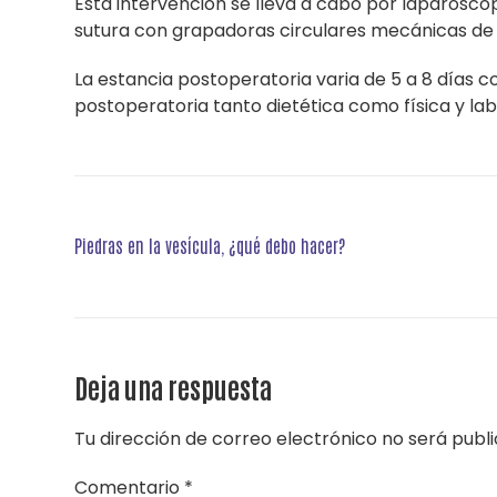
Esta intervención se lleva a cabo por laparoscop
sutura con grapadoras circulares mecánicas de
La estancia postoperatoria varia de 5 a 8 días 
postoperatoria tanto dietética como física y lab
Navegación
Piedras en la vesícula, ¿qué debo hacer?
de
entradas
Deja una respuesta
Tu dirección de correo electrónico no será publ
Comentario
*